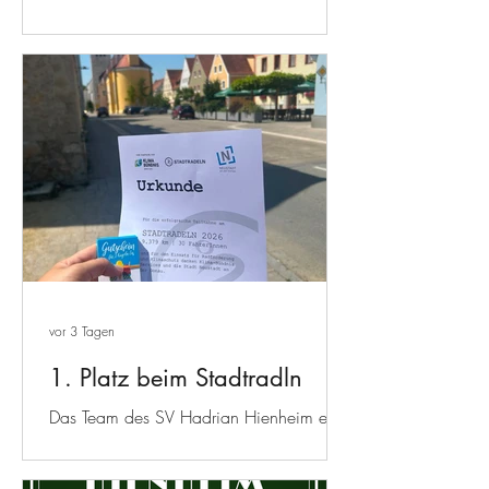
Life Kinetik® verbindet Bewegung und
Gehirntraining auf einzigartige Weise.
Das innovative Konzept fördert
Koordination, Konzentration und mentale
Stärke – im Alltag, Beruf und Sport.
Weitere Infos zum Kurs unter: Life-Kinetik |
SV Hadrian Hienheim Anmeldung unter:
Anmeldung Life Kinetik oder direkt bei
Christina Titze (0171 2373723) Wir
freuen uns auf viele Teilnahmen! Natürlich
dürfen - wie auch bei jedem anderen
Kurs - auch Nichtmitglieder teilnehmen.
vor 3 Tagen
1. Platz beim Stadtradln
Das Team des SV Hadrian Hienheim e.V.
hat beim STADTRADELN 2026 der Stadt
Neustadt/Donau mit 30 fleißigen Radlern