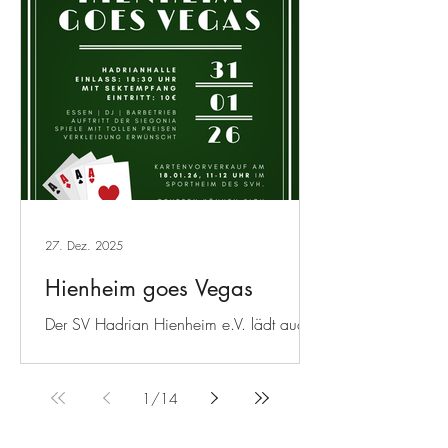
stolze 9.379 km gefahren und sich somit
den 1. Platz unter den 29 teilnehmenden
Teams geholt! 9.379 km entsprechen
einer beachtlichen Strecke. 🚗 Etwa die
Entfernung von Deutschland bis an die
Westküste der USA. 🌍 Rund 23 % des
Erdumfangs am Äquator. 🏃 Bei einer
Marathonlänge von 42,195 km wären
das etwa 222 Marathons. 🚶 Bei einer
durchschnittlichen Gehgeschwin
27. Dez. 2025
Hienheim goes Vegas
Der SV Hadrian Hienheim e.V. lädt auch
dieses Jahr wieder zur
Faschingsveranstaltung ein. ♣️🎲 📆
31.01. ab 18:30 Uhr 📍 Hadrianhalle
1
/
14
Hienheim 🎟 Eintritt: 10€
Kartenvorverkauf: 18.01. von 11-12 Uhr