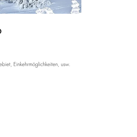
6
iet, Einkehrmöglichkeiten, usw.
Informationen &
Anmeldung
online (siehe Link) oder
bei Alexander Schmitzer