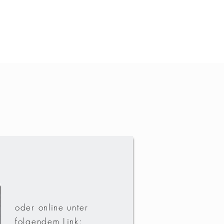
+49 162 2818282
oder online unter
folgendem Link: