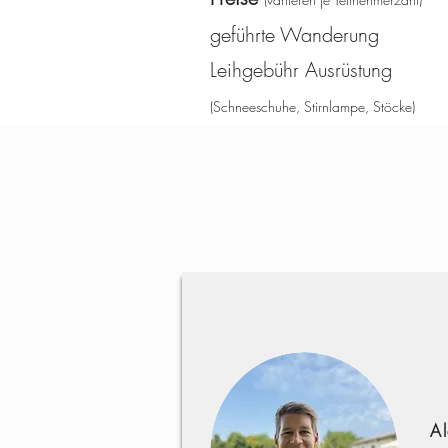
geführte Wanderung
Leihgebühr Ausrüstun
(Schneeschuhe, Stirnlampe, Stöcke)
A