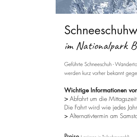
Schneeschuhw
im Nationalpark B
Geführte Schneeschuh - Wanderto
werden kurz vorher bekannt geg
Wichtige Informationen vo
>
Abfahrt um die Mittagszeit
Die Fahrt wird wie jedes Jah
Alternativtermin am Sams
​>
Preise
(variieren je Teilnehmerzahl)